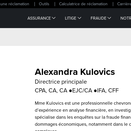
une réclamation
Outils
Calculatrice de réclamation
Carrièr
ASSURANCE
LITIGE
FRAUDE
NOTR
Alexandra Kulovics
Directrice principale
CPA, CA, CA ●EJC/CA ●IFA, CFF
Mme Kulovics est une professionnelle chevron
d’expérience en analyse financière, en investig
spécialise dans les enquêtes sur la fraude financ
dommages économiques, notamment dans le con