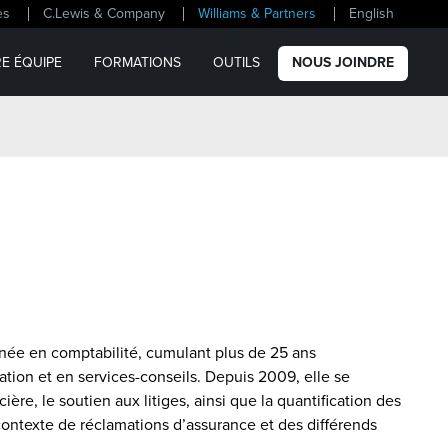
es
C.Lewis & Company
Williams & Partners
English
E ÉQUIPE
FORMATIONS
OUTILS
NOUS JOINDRE
née en comptabilité, cumulant plus de 25 ans
ation et en services-conseils. Depuis 2009, elle se
ière, le soutien aux litiges, ainsi que la quantification des
texte de réclamations d’assurance et des différends