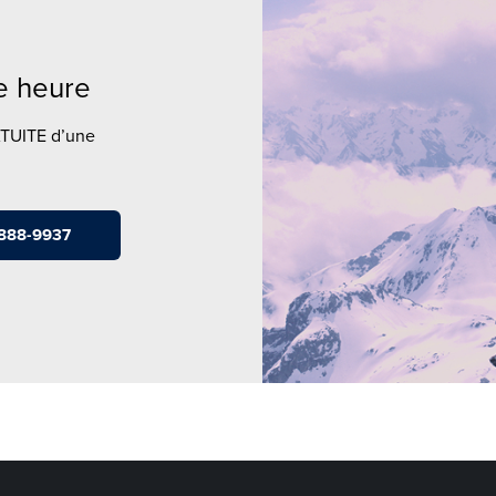
ne heure
ATUITE d’une
-888-9937