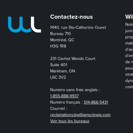
Contactez-nous
Wi
Not
1440, rue Ste-Catherine Ouest
juri
Bureau 710
prop
Montréal, QC
mati
H3G 1R8
d’as
d’en
231 Cachet Woods Court
de n
Suite 401
pour
Markham, ON
stra
L6C 3V2
dyna
com
Numéro sans frais anglais :
1-855-888-9937
Numéro français :
514-866-5431
Courriel :
reclamations@williamsclewis.com
Voir tous les bureaux