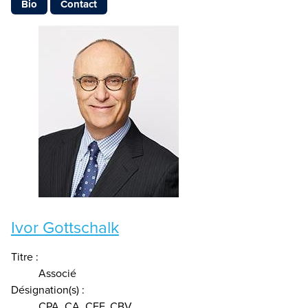
Bio
Contact
Ivor Gottschalk
Titre :
Associé
Désignation(s) :
CPA, CA, CFF, CBV