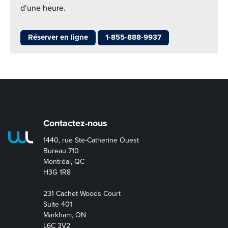
d’une heure.
Réserver en ligne
1-855-888-9937
Contactez-nous
1440, rue Ste-Catherine Ouest
Bureau 710
Montréal, QC
H3G 1R8
231 Cachet Woods Court
Suite 401
Markham, ON
L6C 3V2