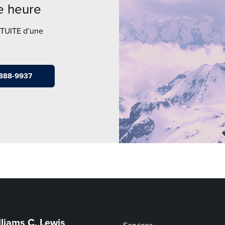
ne heure
ATUITE d’une
-888-9937
lliams C. Lewis