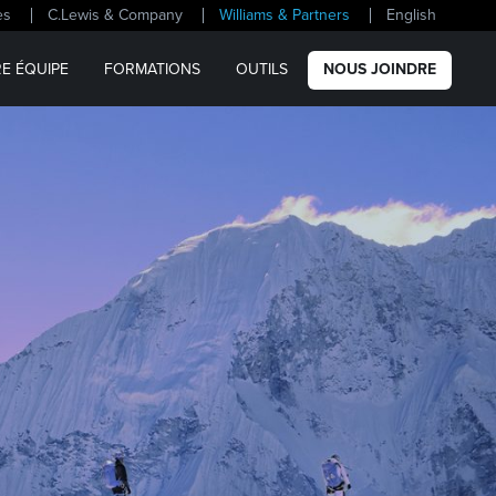
es
C.Lewis & Company
Williams & Partners
English
E ÉQUIPE
FORMATIONS
OUTILS
NOUS JOINDRE