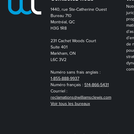
Not
1440, rue Ste-Catherine Ouest
juri
Bureau 710
prop
Montréal, QC
mati
H3G 1R8
d’as
d’en
231 Cachet Woods Court
de n
Suite 401
pour
Markham, ON
stra
L6C 3V2
dyna
com
Numéro sans frais anglais :
1-855-888-9937
Numéro français :
514-866-5431
Courriel :
reclamations@williamsclewis.com
Voir tous les bureaux